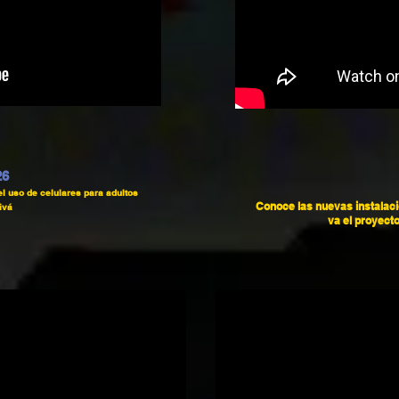
26
el uso de celulares para adultos
Conoce las nuevas instal
ivá
va el proyect