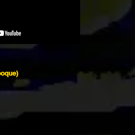
boque)