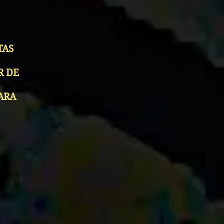
TAS
R DE
ARA