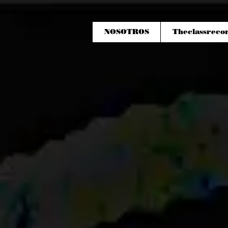
NOSOTROS
Theclassreco